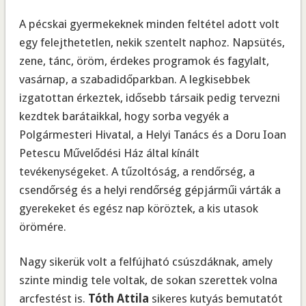
A pécskai gyermekeknek minden feltétel adott volt
egy felejthetetlen, nekik szentelt naphoz. Napsütés,
zene, tánc, öröm, érdekes programok és fagylalt,
vasárnap, a szabadidőparkban. A legkisebbek
izgatottan érkeztek, idősebb társaik pedig tervezni
kezdtek barátaikkal, hogy sorba vegyék a
Polgármesteri Hivatal, a Helyi Tanács és a Doru Ioan
Petescu Művelődési Ház által kínált
tevékenységeket. A tűzoltóság, a rendőrség, a
csendőrség és a helyi rendőrség gépjárműi várták a
gyerekeket és egész nap köröztek, a kis utasok
örömére.
Nagy sikerük volt a felfújható csúszdáknak, amely
szinte mindig tele voltak, de sokan szerettek volna
arcfestést is.
Tóth Attila
sikeres kutyás bemutatót