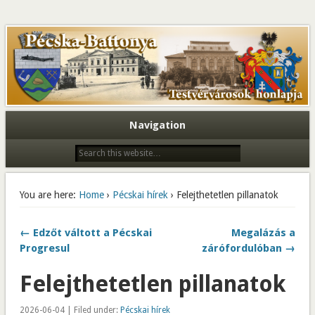
Navigation
You are here:
Home
›
Pécskai hírek
› Felejthetetlen pillanatok
← Edzőt váltott a Pécskai
Megalázás a
Progresul
zárófordulóban →
Felejthetetlen pillanatok
2026-06-04 | Filed under:
Pécskai hírek