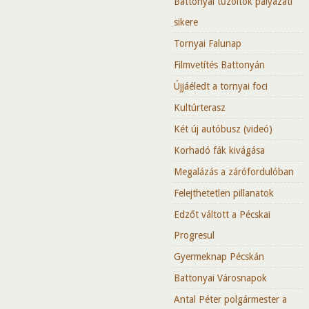
Battonyai tűzoltók pályázati
sikere
Tornyai Falunap
Filmvetítés Battonyán
Újjáéledt a tornyai foci
Kultúrterasz
Két új autóbusz (videó)
Korhadó fák kivágása
Megalázás a zárófordulóban
Felejthetetlen pillanatok
Edzőt váltott a Pécskai
Progresul
Gyermeknap Pécskán
Battonyai Városnapok
Antal Péter polgármester a