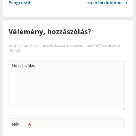
Progresul
zárófordulóban →
Vélemény, hozzászólás?
Az email címet nem tesszük közzé.
A kötelező mezőket
*
karakterrel
jelöltük
Hozzászólás
*
Név