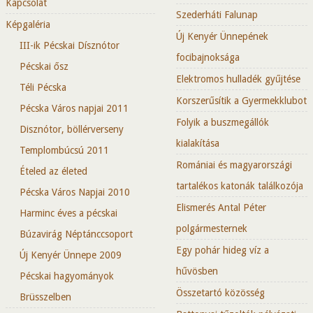
Kapcsolat
Szederháti Falunap
Képgaléria
Új Kenyér Ünnepének
III-ik Pécskai Dísznótor
focibajnoksága
Pécskai ősz
Elektromos hulladék gyűjtése
Téli Pécska
Korszerűsítik a Gyermekklubot
Pécska Város napjai 2011
Folyik a buszmegállók
Disznótor, böllérverseny
kialakítása
Templombúcsú 2011
Romániai és magyarországi
Ételed az életed
tartalékos katonák találkozója
Pécska Város Napjai 2010
Elismerés Antal Péter
Harminc éves a pécskai
polgármesternek
Búzavirág Néptánccsoport
Egy pohár hideg víz a
Új Kenyér Ünnepe 2009
hűvösben
Pécskai hagyományok
Összetartó közösség
Brüsszelben