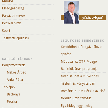
Kultúra
Mezőgazdaság
Pályázati tervek
Pécskai hírek
Sport
Testvértelepülések
LEGUTÓBBI BEJEGYZÉSEK
Kezdődhet a földgázhálózat
építése
KATEGÓRIÁKBAN:
Módosul az OTP Mozgó
Polgármesterek
Bankfiókjának programja
Mákos Árpád
Nyári szünet a művelődési
Antal Péter
házban és könyvtárban
Térképek
Románia Kupa: Pécska az első
Battonya
forduló után távozik
Pécska
Egy hideg, egy meleg