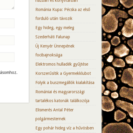
házban és könyvtárban
Románia Kupa: Pécska az első
forduló után távozik
Egy hideg, egy meleg
Szederháti Falunap
Új Kenyér Ünnepének
focibajnoksága
Elektromos hulladék gyűjtése
lásomhoz.
Korszerűsítik a Gyermekklubot
Folyik a buszmegállók kialakítása
Romániai és magyarországi
tartalékos katonák találkozója
Elismerés Antal Péter
polgármesternek
Egy pohár hideg víz a hűvösben