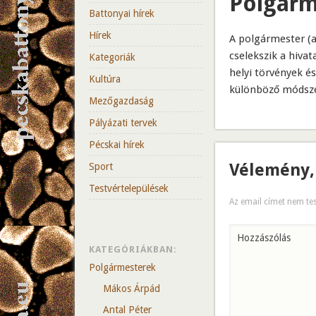
Polgárm
Battonyai hírek
Hírek
A polgármester (a P
cselekszik a hiva
Kategoriák
helyi törvények é
Kultúra
különböző módszer
Mezőgazdaság
Pályázati tervek
Pécskai hírek
Vélemény,
Sport
Testvértelepülések
Az email címet nem te
Hozzászólás
KATEGÓRIÁKBAN:
Polgármesterek
Mákos Árpád
Antal Péter