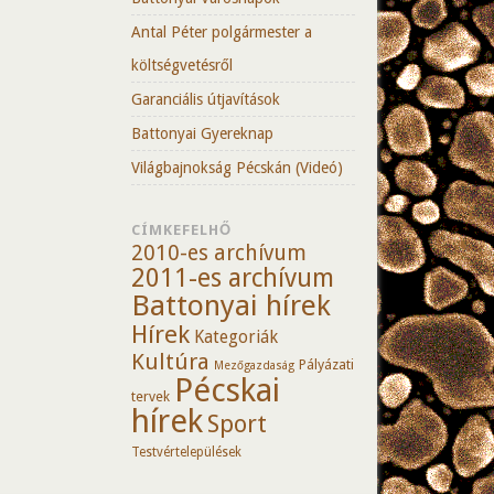
Antal Péter polgármester a
költségvetésről
Garanciális útjavítások
Battonyai Gyereknap
Világbajnokság Pécskán (Videó)
CÍMKEFELHŐ
2010-es archívum
2011-es archívum
Battonyai hírek
Hírek
Kategoriák
Kultúra
Pályázati
Mezőgazdaság
Pécskai
tervek
hírek
Sport
Testvértelepülések