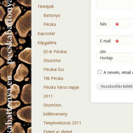
Térképek
Battonya
*
Név
Pécska
Kapcsolat
*
E-mail
Képgaléria
cím
III-ik Pécskai
Honlap
Dísznótor
Pécskai ősz
A nevem, email
Téli Pécska
Pécska Város napjai
2011
Disznótor,
böllérverseny
Templombúcsú 2011
Ételed az életed