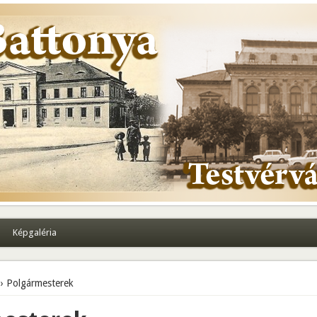
Képgaléria
› Polgármesterek