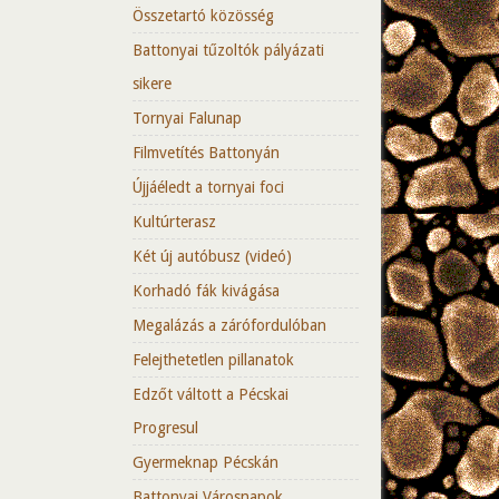
Összetartó közösség
Battonyai tűzoltók pályázati
sikere
Tornyai Falunap
Filmvetítés Battonyán
Újjáéledt a tornyai foci
Kultúrterasz
Két új autóbusz (videó)
Korhadó fák kivágása
Megalázás a zárófordulóban
Felejthetetlen pillanatok
Edzőt váltott a Pécskai
Progresul
Gyermeknap Pécskán
Battonyai Városnapok