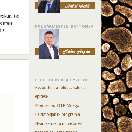
itikus, aki
lönféle
POLGÁRMESTER, BATTONYA
s a
LEGUTÓBBI BEJEGYZÉSEK
Kezdődhet a földgázhálózat
építése
Módosul az OTP Mozgó
Bankfiókjának programja
Nyári szünet a művelődési