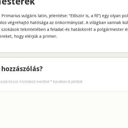
esterek
rimarius vulgáris latin, jelentése: “Először is, a fő”) egy olyan pol
talos végrehajtó hatósága az önkormányzat. A világban vannak kü
s szokások tekintetében a feladat-és hatáskörét a polgármester é
eket, hogy elérjük a primer.
 hozzászólás?
sszük közzé.
A kötelező mezőket
*
karakterrel jelöltük