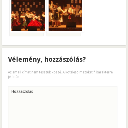
Vélemény, hozzászólás?
Az email címet nem tesszük közzé.
A kötelező mezőket
*
karakterrel
jelöltük
Hozzászólás