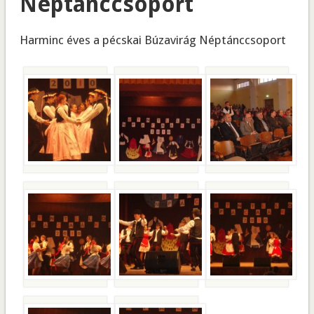
Néptánccsoport
Harminc éves a pécskai Búzavirág Néptánccsoport