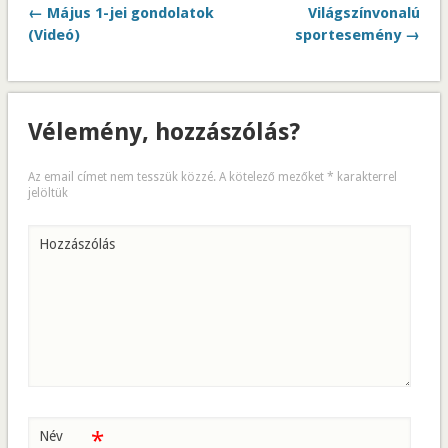
← Május 1-jei gondolatok
Világszínvonalú
(Videó)
sportesemény →
Vélemény, hozzászólás?
Az email címet nem tesszük közzé.
A kötelező mezőket
*
karakterrel
jelöltük
Hozzászólás
*
Név