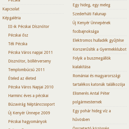
Egy hideg, egy meleg
Kapcsolat
Szederháti Falunap
Képgaléria
Új Kenyér Ünnepének
III-ik Pécskai Dísznótor
focibajnoksága
Pécskai ősz
Elektromos hulladék gyűjtése
Téli Pécska
Korszerűsítik a Gyermekklubot
Pécska Város napjai 2011
Folyik a buszmegállók
Disznótor, böllérverseny
kialakítása
Templombúcsú 2011
Romániai és magyarországi
Ételed az életed
tartalékos katonák találkozója
Pécska Város Napjai 2010
Elismerés Antal Péter
Harminc éves a pécskai
polgármesternek
Búzavirág Néptánccsoport
Egy pohár hideg víz a
Új Kenyér Ünnepe 2009
hűvösben
Pécskai hagyományok
Összetartó közösség