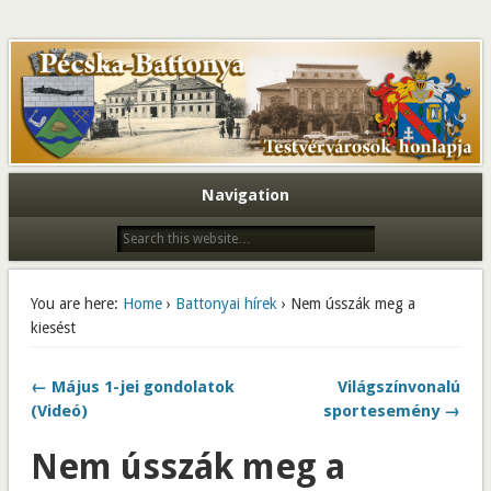
Navigation
You are here:
Home
›
Battonyai hírek
› Nem ússzák meg a
kiesést
← Május 1-jei gondolatok
Világszínvonalú
(Videó)
sportesemény →
Nem ússzák meg a