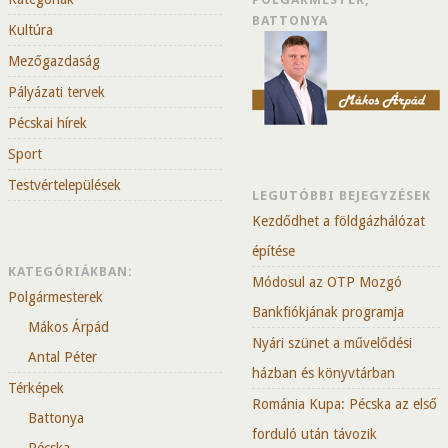
BATTONYA
Kultúra
Mezőgazdaság
Pályázati tervek
Pécskai hírek
Sport
Testvértelepülések
LEGUTÓBBI BEJEGYZÉSEK
Kezdődhet a földgázhálózat
építése
KATEGÓRIÁKBAN:
Módosul az OTP Mozgó
Polgármesterek
Bankfiókjának programja
Mákos Árpád
Nyári szünet a művelődési
Antal Péter
házban és könyvtárban
Térképek
Románia Kupa: Pécska az első
Battonya
forduló után távozik
Pécska