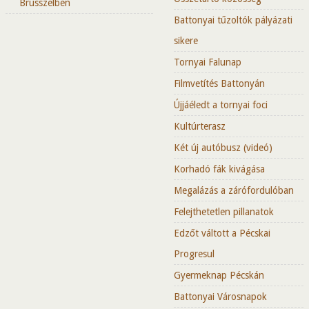
Brüsszelben
Battonyai tűzoltók pályázati
sikere
Tornyai Falunap
Filmvetítés Battonyán
Újjáéledt a tornyai foci
Kultúrterasz
Két új autóbusz (videó)
Korhadó fák kivágása
Megalázás a zárófordulóban
Felejthetetlen pillanatok
Edzőt váltott a Pécskai
Progresul
Gyermeknap Pécskán
Battonyai Városnapok