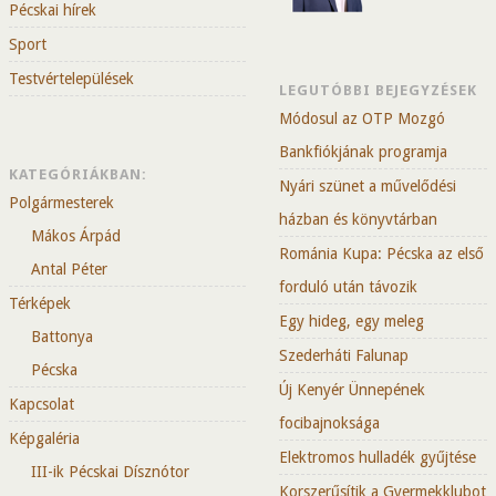
Pécskai hírek
Sport
Testvértelepülések
LEGUTÓBBI BEJEGYZÉSEK
Módosul az OTP Mozgó
Bankfiókjának programja
KATEGÓRIÁKBAN:
Nyári szünet a művelődési
Polgármesterek
házban és könyvtárban
Mákos Árpád
Románia Kupa: Pécska az első
Antal Péter
forduló után távozik
Térképek
Egy hideg, egy meleg
Battonya
Szederháti Falunap
Pécska
Új Kenyér Ünnepének
Kapcsolat
focibajnoksága
Képgaléria
Elektromos hulladék gyűjtése
III-ik Pécskai Dísznótor
Korszerűsítik a Gyermekklubot