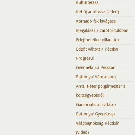
Kultúrterasz
Két új autóbusz (videó)
Korhadó fák kivágása
Megalázás a zárófordulóban
Felejthetetlen pillanatok
Edzőt váltott a Pécskai
Progresul
Gyermeknap Pécskán
Battonyai Városnapok
Antal Péter polgármester a
költségvetésről
Garanciális útjavítások
Battonyai Gyereknap
Világbajnokság Pécskán
(Videó)