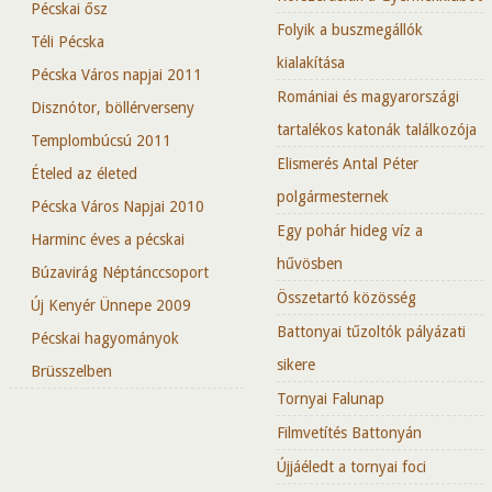
Pécskai ősz
Folyik a buszmegállók
Téli Pécska
kialakítása
Pécska Város napjai 2011
Romániai és magyarországi
Disznótor, böllérverseny
tartalékos katonák találkozója
Templombúcsú 2011
Elismerés Antal Péter
Ételed az életed
polgármesternek
Pécska Város Napjai 2010
Egy pohár hideg víz a
Harminc éves a pécskai
hűvösben
Búzavirág Néptánccsoport
Összetartó közösség
Új Kenyér Ünnepe 2009
Battonyai tűzoltók pályázati
Pécskai hagyományok
sikere
Brüsszelben
Tornyai Falunap
Filmvetítés Battonyán
Újjáéledt a tornyai foci