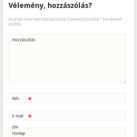
Vélemény, hozzászólás?
Az email címet nem tesszük közzé.
A kötelező mezőket
*
karakterrel
jelöltük
Hozzászólás
*
Név
*
E-mail
cím
Honlap