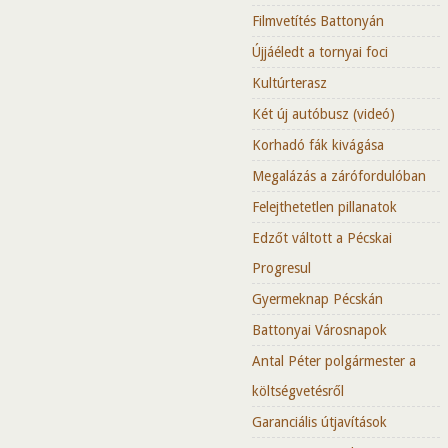
Filmvetítés Battonyán
Újjáéledt a tornyai foci
Kultúrterasz
Két új autóbusz (videó)
Korhadó fák kivágása
Megalázás a zárófordulóban
Felejthetetlen pillanatok
Edzőt váltott a Pécskai
Progresul
Gyermeknap Pécskán
Battonyai Városnapok
Antal Péter polgármester a
költségvetésről
Garanciális útjavítások