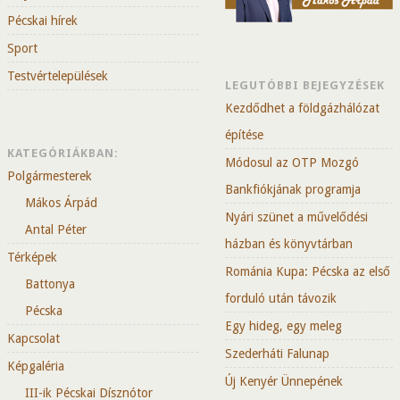
Pécskai hírek
Sport
Testvértelepülések
LEGUTÓBBI BEJEGYZÉSEK
Kezdődhet a földgázhálózat
építése
KATEGÓRIÁKBAN:
Módosul az OTP Mozgó
Polgármesterek
Bankfiókjának programja
Mákos Árpád
Nyári szünet a művelődési
Antal Péter
házban és könyvtárban
Térképek
Románia Kupa: Pécska az első
Battonya
forduló után távozik
Pécska
Egy hideg, egy meleg
Kapcsolat
Szederháti Falunap
Képgaléria
Új Kenyér Ünnepének
III-ik Pécskai Dísznótor