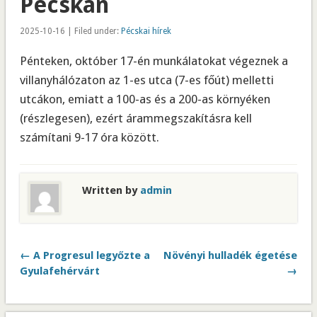
Pécskán
2025-10-16 | Filed under:
Pécskai hírek
Pénteken, október 17-én munkálatokat végeznek a
villanyhálózaton az 1-es utca (7-es főút) melletti
utcákon, emiatt a 100-as és a 200-as környéken
(részlegesen), ezért árammegszakításra kell
számítani 9-17 óra között.
Written by
admin
← A Progresul legyőzte a
Növényi hulladék égetése
Gyulafehérvárt
→