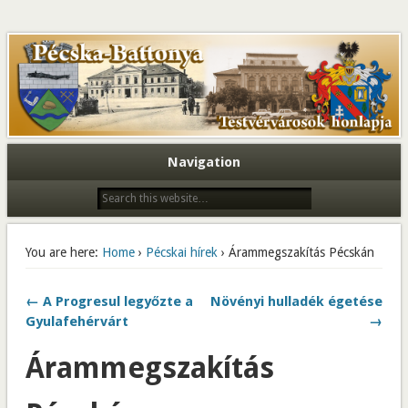
Navigation
You are here:
Home
›
Pécskai hírek
› Árammegszakítás Pécskán
← A Progresul legyőzte a
Növényi hulladék égetése
Gyulafehérvárt
→
Árammegszakítás