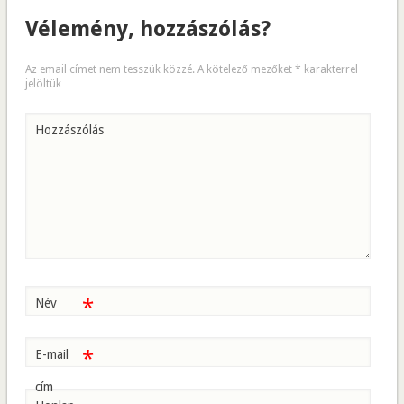
Vélemény, hozzászólás?
Az email címet nem tesszük közzé.
A kötelező mezőket
*
karakterrel
jelöltük
Hozzászólás
*
Név
*
E-mail
cím