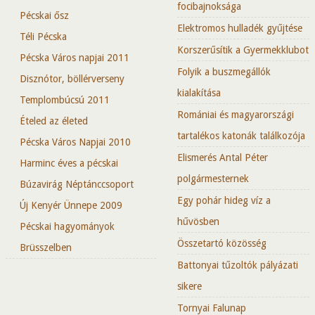
focibajnoksága
Pécskai ősz
Elektromos hulladék gyűjtése
Téli Pécska
Korszerűsítik a Gyermekklubot
Pécska Város napjai 2011
Folyik a buszmegállók
Disznótor, böllérverseny
kialakítása
Templombúcsú 2011
Romániai és magyarországi
Ételed az életed
tartalékos katonák találkozója
Pécska Város Napjai 2010
Elismerés Antal Péter
Harminc éves a pécskai
polgármesternek
Búzavirág Néptánccsoport
Egy pohár hideg víz a
Új Kenyér Ünnepe 2009
hűvösben
Pécskai hagyományok
Összetartó közösség
Brüsszelben
Battonyai tűzoltók pályázati
sikere
Tornyai Falunap