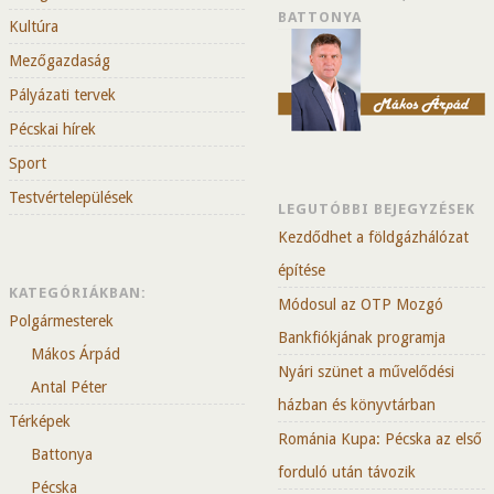
BATTONYA
Kultúra
Mezőgazdaság
Pályázati tervek
Pécskai hírek
Sport
Testvértelepülések
LEGUTÓBBI BEJEGYZÉSEK
Kezdődhet a földgázhálózat
építése
KATEGÓRIÁKBAN:
Módosul az OTP Mozgó
Polgármesterek
Bankfiókjának programja
Mákos Árpád
Nyári szünet a művelődési
Antal Péter
házban és könyvtárban
Térképek
Románia Kupa: Pécska az első
Battonya
forduló után távozik
Pécska