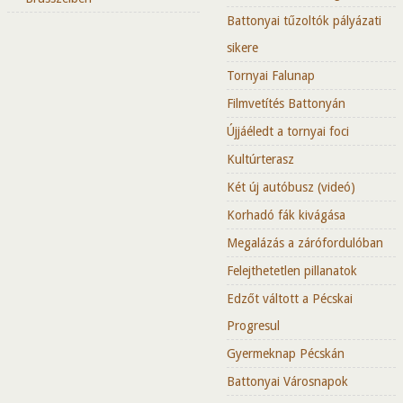
Battonyai tűzoltók pályázati
sikere
Tornyai Falunap
Filmvetítés Battonyán
Újjáéledt a tornyai foci
Kultúrterasz
Két új autóbusz (videó)
Korhadó fák kivágása
Megalázás a zárófordulóban
Felejthetetlen pillanatok
Edzőt váltott a Pécskai
Progresul
Gyermeknap Pécskán
Battonyai Városnapok