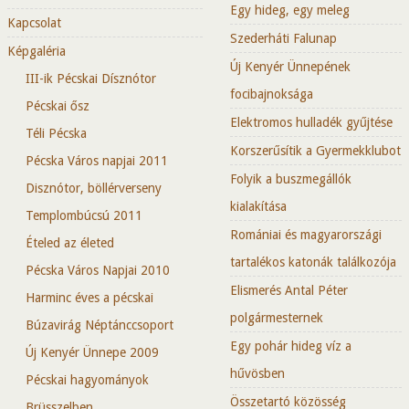
Egy hideg, egy meleg
Kapcsolat
Szederháti Falunap
Képgaléria
Új Kenyér Ünnepének
III-ik Pécskai Dísznótor
focibajnoksága
Pécskai ősz
Elektromos hulladék gyűjtése
Téli Pécska
Korszerűsítik a Gyermekklubot
Pécska Város napjai 2011
Folyik a buszmegállók
Disznótor, böllérverseny
kialakítása
Templombúcsú 2011
Romániai és magyarországi
Ételed az életed
tartalékos katonák találkozója
Pécska Város Napjai 2010
Elismerés Antal Péter
Harminc éves a pécskai
polgármesternek
Búzavirág Néptánccsoport
Egy pohár hideg víz a
Új Kenyér Ünnepe 2009
hűvösben
Pécskai hagyományok
Összetartó közösség
Brüsszelben