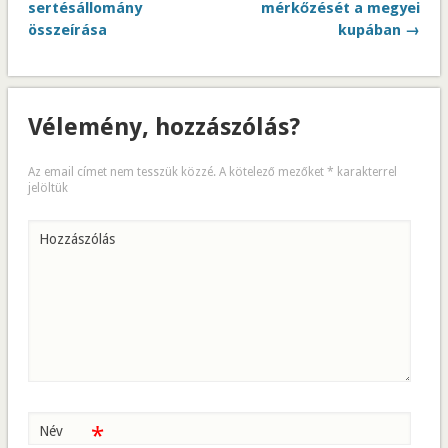
sertésállomány
mérkőzését a megyei
összeírása
kupában →
Vélemény, hozzászólás?
Az email címet nem tesszük közzé.
A kötelező mezőket
*
karakterrel
jelöltük
Hozzászólás
*
Név