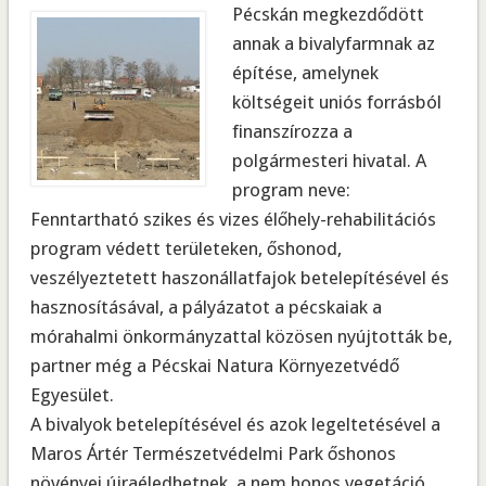
Pécskán megkezdődött
annak a bivalyfarmnak az
építése, amelynek
költségeit uniós forrásból
finanszírozza a
polgármesteri hivatal. A
program neve:
Fenntartható szikes és vizes élőhely-rehabilitációs
program védett területeken, őshonod,
veszélyeztetett haszonállatfajok betelepítésével és
hasznosításával, a pályázatot a pécskaiak a
mórahalmi önkormányzattal közösen nyújtották be,
partner még a Pécskai Natura Környezetvédő
Egyesület.
A bivalyok betelepítésével és azok legeltetésével a
Maros Ártér Természetvédelmi Park őshonos
növényei újraéledhetnek, a nem honos vegetáció