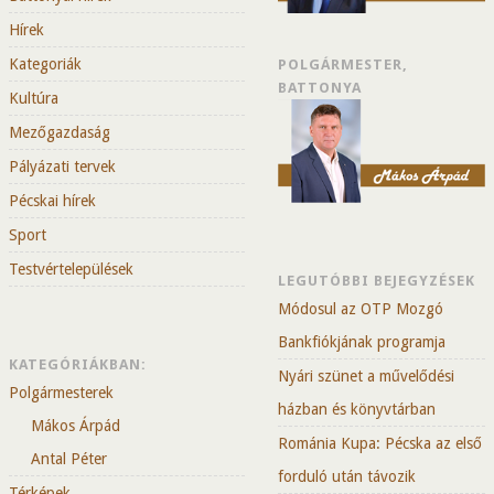
Hírek
Kategoriák
POLGÁRMESTER,
BATTONYA
Kultúra
Mezőgazdaság
Pályázati tervek
Pécskai hírek
Sport
Testvértelepülések
LEGUTÓBBI BEJEGYZÉSEK
Módosul az OTP Mozgó
Bankfiókjának programja
KATEGÓRIÁKBAN:
Nyári szünet a művelődési
Polgármesterek
házban és könyvtárban
Mákos Árpád
Románia Kupa: Pécska az első
Antal Péter
forduló után távozik
Térképek