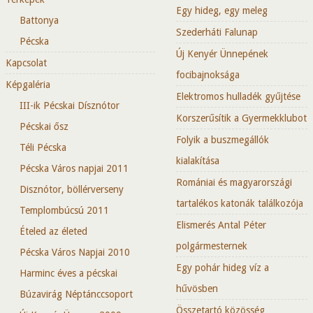
Egy hideg, egy meleg
Battonya
Szederháti Falunap
Pécska
Új Kenyér Ünnepének
Kapcsolat
focibajnoksága
Képgaléria
Elektromos hulladék gyűjtése
III-ik Pécskai Dísznótor
Korszerűsítik a Gyermekklubot
Pécskai ősz
Folyik a buszmegállók
Téli Pécska
kialakítása
Pécska Város napjai 2011
Romániai és magyarországi
Disznótor, böllérverseny
tartalékos katonák találkozója
Templombúcsú 2011
Elismerés Antal Péter
Ételed az életed
polgármesternek
Pécska Város Napjai 2010
Egy pohár hideg víz a
Harminc éves a pécskai
hűvösben
Búzavirág Néptánccsoport
Összetartó közösség