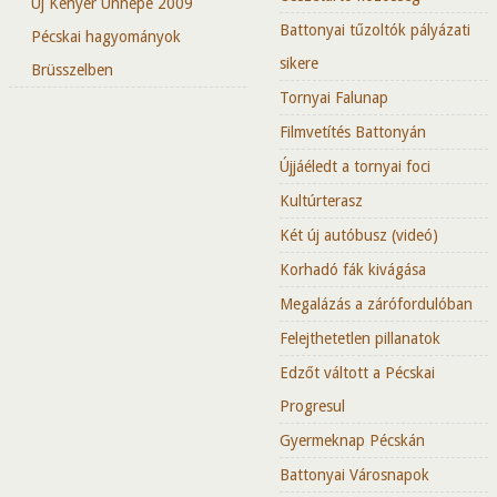
Új Kenyér Ünnepe 2009
Battonyai tűzoltók pályázati
Pécskai hagyományok
sikere
Brüsszelben
Tornyai Falunap
Filmvetítés Battonyán
Újjáéledt a tornyai foci
Kultúrterasz
Két új autóbusz (videó)
Korhadó fák kivágása
Megalázás a zárófordulóban
Felejthetetlen pillanatok
Edzőt váltott a Pécskai
Progresul
Gyermeknap Pécskán
Battonyai Városnapok