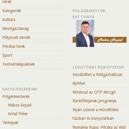
Hírek
Kategoriák
POLGÁRMESTER,
BATTONYA
Kultúra
Mezőgazdaság
Pályázati tervek
Pécskai hírek
Sport
Testvértelepülések
LEGUTÓBBI BEJEGYZÉSEK
Kezdődhet a földgázhálózat
építése
KATEGÓRIÁKBAN:
Módosul az OTP Mozgó
Polgármesterek
Bankfiókjának programja
Mákos Árpád
Nyári szünet a művelődési
Antal Péter
házban és könyvtárban
Térképek
Románia Kupa: Pécska az első