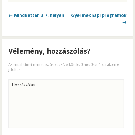
← Mindketten a 7. helyen
Gyermeknapi programok
→
Vélemény, hozzászólás?
Az email címet nem tesszük közzé.
A kötelező mezőket
*
karakterrel
jelöltük
Hozzászólás