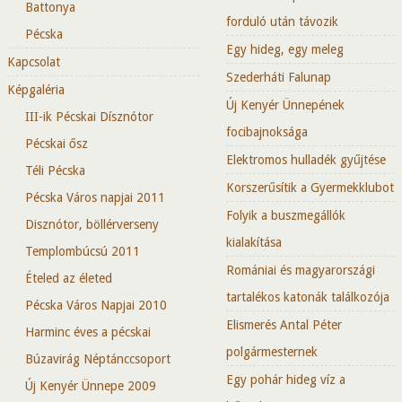
Battonya
forduló után távozik
Pécska
Egy hideg, egy meleg
Kapcsolat
Szederháti Falunap
Képgaléria
Új Kenyér Ünnepének
III-ik Pécskai Dísznótor
focibajnoksága
Pécskai ősz
Elektromos hulladék gyűjtése
Téli Pécska
Korszerűsítik a Gyermekklubot
Pécska Város napjai 2011
Folyik a buszmegállók
Disznótor, böllérverseny
kialakítása
Templombúcsú 2011
Romániai és magyarországi
Ételed az életed
tartalékos katonák találkozója
Pécska Város Napjai 2010
Elismerés Antal Péter
Harminc éves a pécskai
polgármesternek
Búzavirág Néptánccsoport
Egy pohár hideg víz a
Új Kenyér Ünnepe 2009