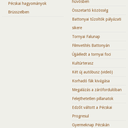
hűvösben
Pécskai hagyományok
Összetartó közösség
Brüsszelben
Battonyai tűzoltók pályázati
sikere
Tornyai Falunap
Filmvetítés Battonyán
Újjáéledt a tornyai foci
Kultúrterasz
Két új autóbusz (videó)
Korhadó fák kivágása
Megalázás a zárófordulóban
Felejthetetlen pillanatok
Edzőt váltott a Pécskai
Progresul
Gyermeknap Pécskán