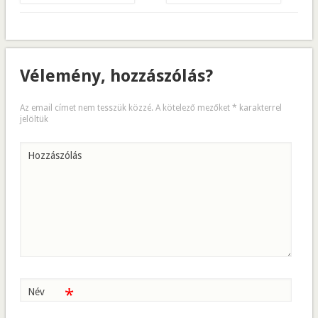
Vélemény, hozzászólás?
Az email címet nem tesszük közzé.
A kötelező mezőket
*
karakterrel
jelöltük
Hozzászólás
*
Név