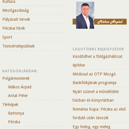
Kultúra
Mezőgazdaság
Pályázati tervek
Pécskai hírek
Sport
Testvértelepülések
LEGUTÓBBI BEJEGYZÉSEK
Kezdődhet a földgázhálózat
építése
KATEGÓRIÁKBAN:
Módosul az OTP Mozgó
Polgármesterek
Bankfiókjának programja
Mákos Árpád
Nyári szünet a művelődési
Antal Péter
házban és könyvtárban
Térképek
Románia Kupa: Pécska az első
Battonya
forduló után távozik
Pécska
Egy hideg, egy meleg