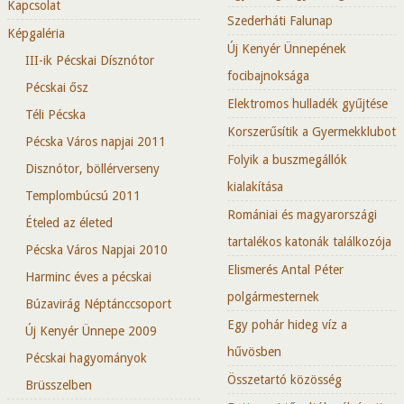
Kapcsolat
Szederháti Falunap
Képgaléria
Új Kenyér Ünnepének
III-ik Pécskai Dísznótor
focibajnoksága
Pécskai ősz
Elektromos hulladék gyűjtése
Téli Pécska
Korszerűsítik a Gyermekklubot
Pécska Város napjai 2011
Folyik a buszmegállók
Disznótor, böllérverseny
kialakítása
Templombúcsú 2011
Romániai és magyarországi
Ételed az életed
tartalékos katonák találkozója
Pécska Város Napjai 2010
Elismerés Antal Péter
Harminc éves a pécskai
polgármesternek
Búzavirág Néptánccsoport
Egy pohár hideg víz a
Új Kenyér Ünnepe 2009
hűvösben
Pécskai hagyományok
Összetartó közösség
Brüsszelben