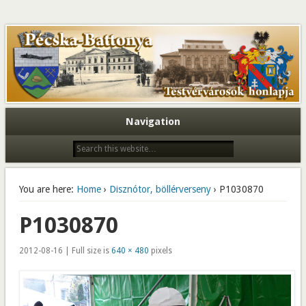
Navigation
You are here:
Home
›
Disznótor, böllérverseny
› P1030870
P1030870
2012-08-16 | Full size is
640 × 480
pixels