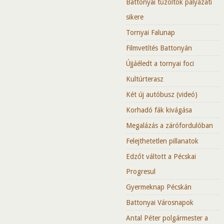
Battonyai tűzoltók pályázati
sikere
Tornyai Falunap
Filmvetítés Battonyán
Újjáéledt a tornyai foci
Kultúrterasz
Két új autóbusz (videó)
Korhadó fák kivágása
Megalázás a zárófordulóban
Felejthetetlen pillanatok
Edzőt váltott a Pécskai
Progresul
Gyermeknap Pécskán
Battonyai Városnapok
Antal Péter polgármester a