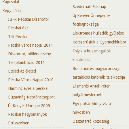
Kapcsolat
Szederháti Falunap
Képgaléria
Új Kenyér Ünnepének
III-ik Pécskai Dísznótor
focibajnoksága
Pécskai ősz
Elektromos hulladék gyűjtése
Téli Pécska
Korszerűsítik a Gyermekklubot
Pécska Város napjai 2011
Folyik a buszmegállók
Disznótor, böllérverseny
kialakítása
Templombúcsú 2011
Romániai és magyarországi
Ételed az életed
tartalékos katonák találkozója
Pécska Város Napjai 2010
Elismerés Antal Péter
Harminc éves a pécskai
polgármesternek
Búzavirág Néptánccsoport
Egy pohár hideg víz a
Új Kenyér Ünnepe 2009
hűvösben
Pécskai hagyományok
Összetartó közösség
Brüsszelben