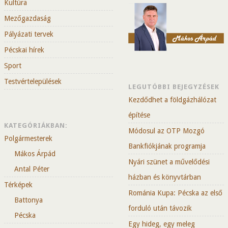
Kultúra
Mezőgazdaság
Pályázati tervek
Pécskai hírek
Sport
Testvértelepülések
LEGUTÓBBI BEJEGYZÉSEK
Kezdődhet a földgázhálózat
építése
KATEGÓRIÁKBAN:
Módosul az OTP Mozgó
Polgármesterek
Bankfiókjának programja
Mákos Árpád
Nyári szünet a művelődési
Antal Péter
házban és könyvtárban
Térképek
Románia Kupa: Pécska az első
Battonya
forduló után távozik
Pécska
Egy hideg, egy meleg