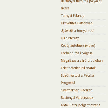
Battonyai tűzoltók pályázati
sikere
Tornyai Falunap
Filmvetítés Battonyán
Újjáéledt a tornyai foci
Kultúrterasz
Két új autóbusz (videó)
Korhadó fák kivágása
Megalázás a zárófordulóban
Felejthetetlen pillanatok
Edzőt váltott a Pécskai
Progresul
Gyermeknap Pécskán
Battonyai Városnapok
Antal Péter polgármester a