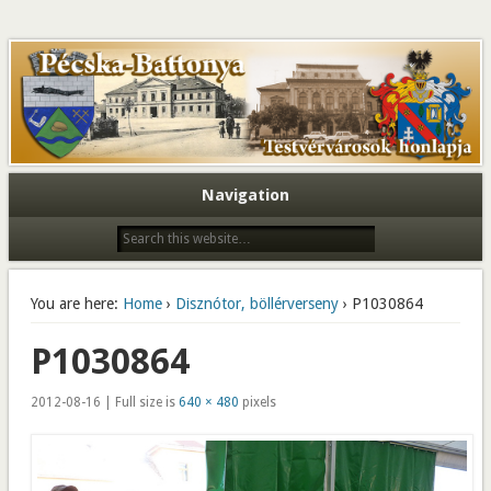
Navigation
You are here:
Home
›
Disznótor, böllérverseny
› P1030864
P1030864
2012-08-16 | Full size is
640 × 480
pixels