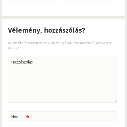
Vélemény, hozzászólás?
Az email címet nem tesszük közzé.
A kötelező mezőket
*
karakterrel
jelöltük
Hozzászólás
*
Név