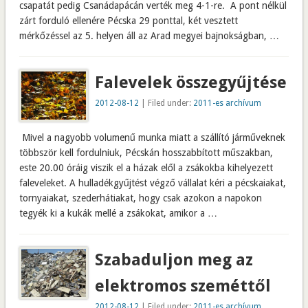
csapatát pedig Csanádapácán verték meg 4-1-re. A pont nélkül
zárt forduló ellenére Pécska 29 ponttal, két vesztett
mérkőzéssel az 5. helyen áll az Arad megyei bajnokságban, …
Falevelek összegyűjtése
2012-08-12
| Filed under:
2011-es archívum
Mivel a nagyobb volumenű munka miatt a szállító járműveknek
többször kell fordulniuk, Pécskán hosszabbított műszakban,
este 20.00 óráig viszik el a házak elől a zsákokba kihelyezett
faleveleket. A hulladékgyűjtést végző vállalat kéri a pécskaiakat,
tornyaiakat, szederhátiakat, hogy csak azokon a napokon
tegyék ki a kukák mellé a zsákokat, amikor a …
Szabaduljon meg az
elektromos szeméttől
2012-08-12
| Filed under:
2011-es archívum