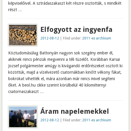
képviselőivel. A sztrádaszakaszt két részre osztották, s mindkét
részt …
Elfogyott az ingyenfa
2012-08-12
| Filed under:
2011-es archívum
Köztudomásúlag Battonyán nagyon sok szegény ember él,
akiknek nincs pénzük megvenni a téli tüzelőt. Korábban Karsai
Jozsef polgármester amúgy is kivágandó erdőrészeket osztott ki
közöttük, majd a vízelvezető csatornákban kinőtt vékony fákat,
bokrokat vihették el, mára azonban már nincs mivel segíteni
őket. A beol.hu cikke szerint körülbelül 40 kilométernyi
csatornaszakaszt …
Áram napelemekkel
2012-08-12
| Filed under:
2011-es archívum