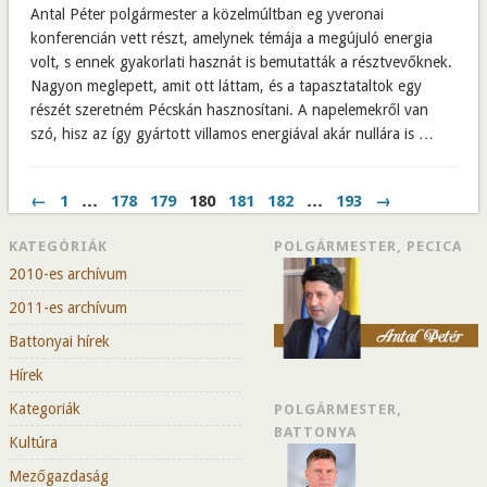
Antal Péter polgármester a közelmúltban eg yveronai
konferencián vett részt, amelynek témája a megújuló energia
volt, s ennek gyakorlati hasznát is bemutatták a résztvevőknek.
Nagyon meglepett, amit ott láttam, és a tapasztataltok egy
részét szeretném Pécskán hasznosítani. A napelemekről van
szó, hisz az így gyártott villamos energiával akár nullára is …
←
1
…
178
179
180
181
182
…
193
→
KATEGÓRIÁK
POLGÁRMESTER, PECICA
2010-es archívum
2011-es archívum
Battonyai hírek
Hírek
Kategoriák
POLGÁRMESTER,
BATTONYA
Kultúra
Mezőgazdaság