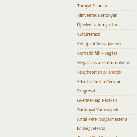
Tornyai Falunap
Filmvetítés Battonyán
Újjáéledt a tornyai foci
Kultúrterasz
Két új autóbusz (videó)
Korhadó fák kivágása
Megalázás a zárófordulóban
Felejthetetlen pillanatok
Edzőt váltott a Pécskai
Progresul
Gyermeknap Pécskán
Battonyai Városnapok
Antal Péter polgármester a
költségvetésről