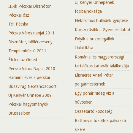
Új Kenyér Ünnepének
III-ik Pécskai Dísznótor
focibajnoksága
Pécskai ősz
Elektromos hulladék gyűjtése
Téli Pécska
Korszerűsítik a Gyermekklubot
Pécska Város napjai 2011
Folyik a buszmegállók
Disznótor, böllérverseny
kialakítása
Templombúcsú 2011
Romániai és magyarországi
Ételed az életed
tartalékos katonák találkozója
Pécska Város Napjai 2010
Elismerés Antal Péter
Harminc éves a pécskai
polgármesternek
Búzavirág Néptánccsoport
Egy pohár hideg víz a
Új Kenyér Ünnepe 2009
hűvösben
Pécskai hagyományok
Összetartó közösség
Brüsszelben
Battonyai tűzoltók pályázati
sikere