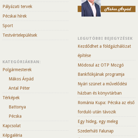
Pályázati tervek
Pécskai hírek
Sport
Testvértelepülések
LEGUTÓBBI BEJEGYZÉSEK
Kezdődhet a földgázhálózat
építése
KATEGÓRIÁKBAN:
Módosul az OTP Mozgó
Polgármesterek
Bankfiókjának programja
Mákos Árpád
Nyári szünet a művelődési
Antal Péter
házban és könyvtárban
Térképek
Románia Kupa: Pécska az első
Battonya
forduló után távozik
Pécska
Egy hideg, egy meleg
Kapcsolat
Szederháti Falunap
Képgaléria