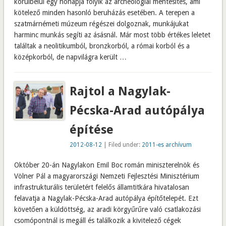
körülbelül egy hónapja folyik az archeológiai mentesítés, ami
kötelező minden hasonló beruházás esetében. A terepen a
szatmárnémeti múzeum régészei dolgoznak, munkájukat
harminc munkás segíti az ásásnál. Már most több értékes leletet
találtak a neolitikumból, bronzkorból, a római korból és a
középkorból, de napvilágra került …
Rajtol a Nagylak-
Pécska-Arad autópálya
építése
2012-08-12
| Filed under:
2011-es archívum
Október 20-án Nagylakon Emil Boc román miniszterelnök és
Völner Pál a magyarországi Nemzeti Fejlesztési Minisztérium
infrastrukturális területért felelős államtitkára hivatalosan
felavatja a Nagylak-Pécska-Arad autópálya építőtelepét. Ezt
követően a küldöttség, az aradi körgyűrűre való csatlakozási
csomópontnál is megáll és találkozik a kivitelező cégek