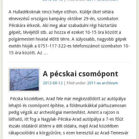
A Hulladékoknak nincs helye otthon. Küldje őket sétára
elnevezésű országos kampány október 29-én, szombaton
Pécskára érkezik. Aki meg akar szabadulni régi háztartási
gépeit, tévéjétől stb. az hozza el ezeket 10-15 óra között a
polgármesteri hivatal előtti térre. A súlyosabb, nagyobb gépek
esetén hívják a 0751-117-322-es telefonszámot szombaton 10-
15 óra között. Az …
A pécskai csomópont
2012-08-12
| Filed under:
2011-es archívum
Pécska közelében, Arad fele már megkezdődött az autópálya
lehajtó és csomópont építése, a földmunkákkal párhuzamosan
pedig végzik az archeológiai mentesítést. Amint a rajzon is
látható, itt fog a Nagylak-Pécska-Arad autópálya a 7-es főút
északi oldaláról áttérni a déli oldalra, majd Arad közelében
rákapcsolódni a körgyűrűre, s ezen keresztül az Arad-Temesvár