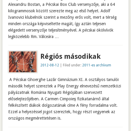
Alexandru Bostan, a Pécskai Box Club versenyzője, aki a 64
kilogrammosok között szerezte meg az első helyet. Adolf
Ivanovici klubelnök szerint a mezőny erős volt, mert a térség
minden országa képviseltette magát, így aztán teljesen
elégedett versenyzője teljesítményével. A pécskai ökölvívók
legközelebb Rm. Vâlceára …
Régiós másodikak
2012-08-12
| Filed under:
2011-es archívum
A Pécskai Ghoerghe Lazăr Gimnázium XI. A osztályos tanulói
második helyet szereztek a Play Energy elnevezésű nemzetközi
pályázatnak Románia Nyugati Régiójában szervezett
előselejtezőjében. A Carmen Cimpoieş fizikatanárnő által
felkészített diákok dolgozatának címe A fény forradalma volt.
Ezzel a helyezéssel jogot szereztek, hogy részt vegyenek az
országos megmérettetésen is.