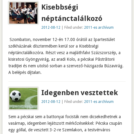
Kisebbségi
néptánctalálkozó
2012-08-12
| Filed under:
2011-es archívum
Szombaton, november 12-én 17.00 órától az Ipartestület
székházának dísztermében kerül sor a Kisebbségi
néptánctalálkozóra. Részt vesz a majláthfalvi Százszorszép, a
kisiratosi Gyöngyvirág, az aradi Kolo, a pécskai Păstrătorii
tradiţiei és nem utolsó sorban a szervező-házigazda Búzavirág.
A belépés díjtalan.
Idegenben vesztettek
2012-08-12
| Filed under:
2011-es archívum
Sem a pécskai sem a battonyai focisták nem dicsekedhetnek a
vasárnap, idegenben lejátszott mérkőzéseikkel: Pécska csupán
egy góllal, de vesztett 3-2-re Szemlakon, a testvérváros