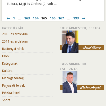
Tudura, Miţiţi és Cirebea (2) volt …
←
1
…
163
164
165
166
167
…
193
→
KATEGÓRIÁK
POLGÁRMESTER, PECICA
2010-es archívum
2011-es archívum
Battonyai hírek
Hírek
Kategoriák
POLGÁRMESTER,
BATTONYA
Kultúra
Mezőgazdaság
Pályázati tervek
Pécskai hírek
Sport