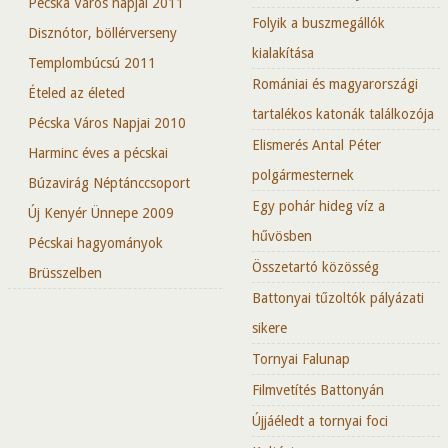
Pécska Város napjai 2011
Folyik a buszmegállók
Disznótor, böllérverseny
kialakítása
Templombúcsú 2011
Romániai és magyarországi
Ételed az életed
tartalékos katonák találkozója
Pécska Város Napjai 2010
Elismerés Antal Péter
Harminc éves a pécskai
polgármesternek
Búzavirág Néptánccsoport
Egy pohár hideg víz a
Új Kenyér Ünnepe 2009
hűvösben
Pécskai hagyományok
Összetartó közösség
Brüsszelben
Battonyai tűzoltók pályázati
sikere
Tornyai Falunap
Filmvetítés Battonyán
Újjáéledt a tornyai foci