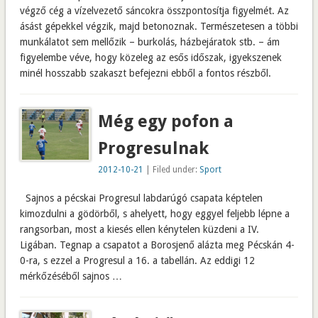
végző cég a vízelvezető sáncokra összpontosítja figyelmét. Az
ásást gépekkel végzik, majd betonoznak. Természetesen a többi
munkálatot sem mellőzik – burkolás, házbejáratok stb. – ám
figyelembe véve, hogy közeleg az esős időszak, igyekszenek
minél hosszabb szakaszt befejezni ebből a fontos részből.
Még egy pofon a
Progresulnak
2012-10-21
| Filed under:
Sport
Sajnos a pécskai Progresul labdarúgó csapata képtelen
kimozdulni a gödörből, s ahelyett, hogy eggyel feljebb lépne a
rangsorban, most a kiesés ellen kénytelen küzdeni a IV.
Ligában. Tegnap a csapatot a Borosjenő alázta meg Pécskán 4-
0-ra, s ezzel a Progresul a 16. a tabellán. Az eddigi 12
mérkőzéséből sajnos …