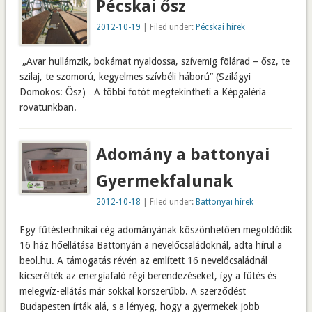
Pécskai ősz
2012-10-19
| Filed under:
Pécskai hírek
„Avar hullámzik, bokámat nyaldossa, szívemig fölárad – ősz, te
szilaj, te szomorú, kegyelmes szívbéli háború” (Szilágyi
Domokos: Ősz) A többi fotót megtekintheti a Képgaléria
rovatunkban.
Adomány a battonyai
Gyermekfalunak
2012-10-18
| Filed under:
Battonyai hírek
Egy fűtéstechnikai cég adományának köszönhetően megoldódik
16 ház hőellátása Battonyán a nevelőcsaládoknál, adta hírül a
beol.hu. A támogatás révén az említett 16 nevelőcsaládnál
kicserélték az energiafaló régi berendezéseket, így a fűtés és
melegvíz-ellátás már sokkal korszerűbb. A szerződést
Budapesten írták alá, s a lényeg, hogy a gyermekek jobb