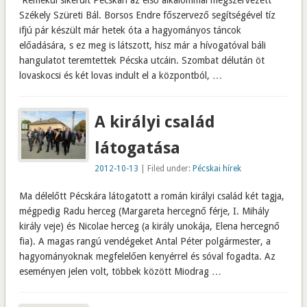
Remekül sikerült Pécskán az első alkalommal megszervezett
Székely Szüreti Bál. Borsos Endre főszervező segítségével tíz
ifjú pár készült már hetek óta a hagyományos táncok
előadására, s ez meg is látszott, hisz már a hívogatóval báli
hangulatot teremtettek Pécska utcáin. Szombat délután öt
lovaskocsi és két lovas indult el a központból, …
A királyi család
látogatása
2012-10-13
| Filed under:
Pécskai hírek
Ma délelőtt Pécskára látogatott a román királyi család két tagja,
mégpedig Radu herceg (Margareta hercegnő férje, I. Mihály
király veje) és Nicolae herceg (a király unokája, Elena hercegnő
fia). A magas rangú vendégeket Antal Péter polgármester, a
hagyományoknak megfelelően kenyérrel és sóval fogadta. Az
eseményen jelen volt, többek között Miodrag …