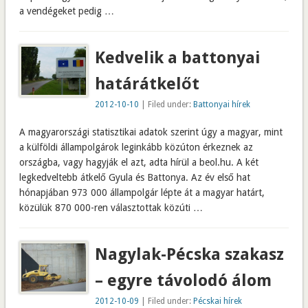
a vendégeket pedig …
Kedvelik a battonyai
határátkelőt
2012-10-10
| Filed under:
Battonyai hírek
A magyarországi statisztikai adatok szerint úgy a magyar, mint
a külföldi állampolgárok leginkább közúton érkeznek az
országba, vagy hagyják el azt, adta hírül a beol.hu. A két
legkedveltebb átkelő Gyula és Battonya. Az év első hat
hónapjában 973 000 állampolgár lépte át a magyar határt,
közülük 870 000-ren választottak közúti …
Nagylak-Pécska szakasz
– egyre távolodó álom
2012-10-09
| Filed under:
Pécskai hírek