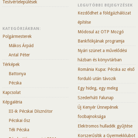
Testvértelepülések
LEGUTÓBBI BEJEGYZÉSEK
Kezdődhet a földgázhálózat
építése
KATEGÓRIÁKBAN:
Módosul az OTP Mozgó
Polgármesterek
Bankfiókjának programja
Mákos Árpád
Nyári szünet a művelődési
Antal Péter
házban és könyvtárban
Térképek
Románia Kupa: Pécska az első
Battonya
forduló után távozik
Pécska
Egy hideg, egy meleg
Kapcsolat
Szederháti Falunap
Képgaléria
Új Kenyér Ünnepének
III-ik Pécskai Dísznótor
focibajnoksága
Pécskai ősz
Elektromos hulladék gyűjtése
Téli Pécska
Korszerűsítik a Gyermekklubot