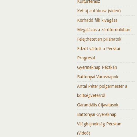
Kultúrterasz
Két új autóbusz (videó)
Korhadó fák kivágása
Megalázás a zárófordulóban
Felejthetetlen pillanatok
Edzőt váltott a Pécskai
Progresul
Gyermeknap Pécskán
Battonyai Városnapok
Antal Péter polgármester a
költségvetésről
Garanciális útjavítások
Battonyai Gyereknap
Világbajnokság Pécskán
(Videó)