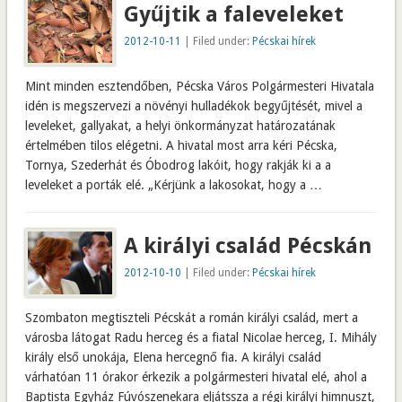
Gyűjtik a faleveleket
2012-10-11
| Filed under:
Pécskai hírek
Mint minden esztendőben, Pécska Város Polgármesteri Hivatala
idén is megszervezi a növényi hulladékok begyűjtését, mivel a
leveleket, gallyakat, a helyi önkormányzat határozatának
értelmében tilos elégetni. A hivatal most arra kéri Pécska,
Tornya, Szederhát és Óbodrog lakóit, hogy rakják ki a a
leveleket a porták elé. „Kérjünk a lakosokat, hogy a …
A királyi család Pécskán
2012-10-10
| Filed under:
Pécskai hírek
Szombaton megtiszteli Pécskát a román királyi család, mert a
városba látogat Radu herceg és a fiatal Nicolae herceg, I. Mihály
király első unokája, Elena hercegnő fia. A királyi család
várhatóan 11 órakor érkezik a polgármesteri hivatal elé, ahol a
Baptista Egyház Fúvószenekara eljátssza a régi királyi himnuszt,