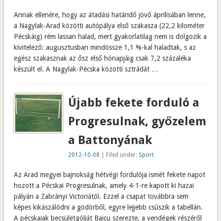
Annak ellenére, hogy az átadási határidő jövő áprilisában lenne,
a Nagylak-Arad közötti autópálya első szakasza (22,2 kilométer
Pécskáig) rém lassan halad, mert gyakorlatilag nem is dolgozik a
kivitelező: augusztusban mindössze 1,1 %-kal haladtak, s az
egész szakasznak az ősz első hónapjáig csak 7,2 százaléka
készült el. A Nagylak-Pécska közötti sztrádát …
Újabb fekete forduló a
Progresulnak, győzelem
a Battonyának
2012-10-08
| Filed under:
Sport
Az Arad megyei bajnokság hétvégi fordulója ismét fekete napot
hozott a Pécskai Progresulnak, amely 4-1-re kapott ki hazai
pályán a Zabrányi Victoriától. Ezzel a csapat továbbra sem
képes kikászálódni a gödörből, egyre lejjebb csúszik a tabellán.
A pécskaiak becsületgólját Baicu szerezte, a vendégek részéről